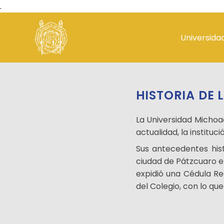
.
Universida
Historia
UPLC
Misión y V
Normativ
HISTORIA DE 
SIIAUM
Control e
La Universidad Michoac
actualidad, la institu
Sus antecedentes his
ciudad de Pátzcuaro el
expidió una Cédula Re
del Colegio, con lo qu