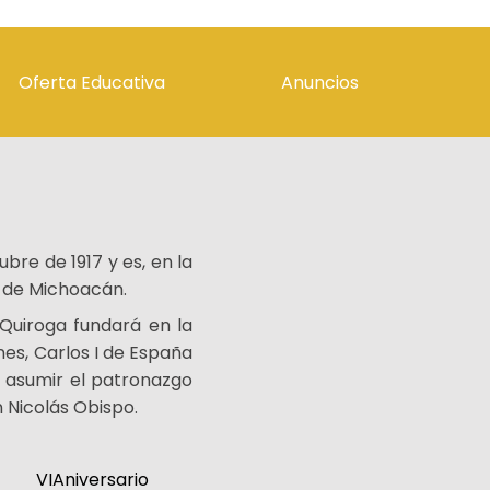
Oferta Educativa
Anuncios
Lic. en Derecho
Calendario Escolar
2025-26 SS
Lic. en Comercio Exterior
Servicio Social
Lic. en Administración
Revista Informativa
Idiomas. Inglés
Formato
Reinscripción
Comercio Exterior
bre de 1917 y es, en la
Formato
o de Michoacán.
Reinscripción
Derecho
Quiroga fundará en la
nes, Carlos I de España
a asumir el patronazgo
n Nicolás Obispo.