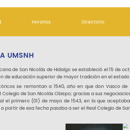
d
Horarios
Directorio
Lic. en Derecho
Lic. en Comercio Exterior
isión
Lic. en Contaduría
UNIVERSIDAD +
idad
Lic. en Administración
LA UMSNH
DIRECTORIO
scolar
ana de San Nicolás de Hidalgo se estableció el 15 de octu
ción de educación superior de mayor tradición en el estad
OFERTA EDUCATIVA +
tóricos se remontan a 1540, año en que don Vasco de 
 Colegio de San Nicolás Obispo; gracias a sus negociacio
ANUNCIOS +
al el primero (01) de mayo de 1543, en la que aceptab
e a partir de esa fecha pasaba a ser el Real Colegio de Sa