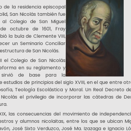
 de la residencia episcopal
lid, San Nicolás también fue
o al Colegio de San Miguel
 de octubre de 1601, Fray
ió la bula de Clemente VIII,
cer un Seminario Conciliar
estructura de San Nicolás.
II el Colegio de San Nicolás
reforma en su reglamento y
e sirvió de base para la
 estudios de principios del siglo XVIII, en el que entre o
losofía, Teología Escolástica y Moral. Un Real Decreto 
Nicolás el privilegio de incorporar las cátedras de D
ura.
 XIX, las consecuencias del movimiento de independen
tros y alumnos nicolaitas, entre los que se ubican Migu
vón, José Sixto Verduzco, José Ma. Izazaga e Ignacio Ló