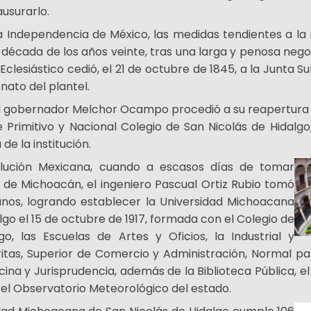
ausurarlo.
Independencia de México, las medidas tendientes a la 
a década de los años veinte, tras una larga y penosa negoc
 Eclesiástico cedió, el 21 de octubre de 1845, a la Junta 
nato del plantel.
el gobernador Melchor Ocampo procedió a su reapertura e
Primitivo y Nacional Colegio de San Nicolás de Hidalgo, 
de la institución.
volución Mexicana, cuando a escasos días de tomar
 de Michoacán, el ingeniero Pascual Ortiz Rubio tomó
manos, logrando establecer la Universidad Michoacana
lgo el 15 de octubre de 1917, formada con el Colegio de
o, las Escuelas de Artes y Oficios, la Industrial y
itas, Superior de Comercio y Administración, Normal pa
ina y Jurisprudencia, además de la Biblioteca Pública, 
 el Observatorio Meteorológico del estado.