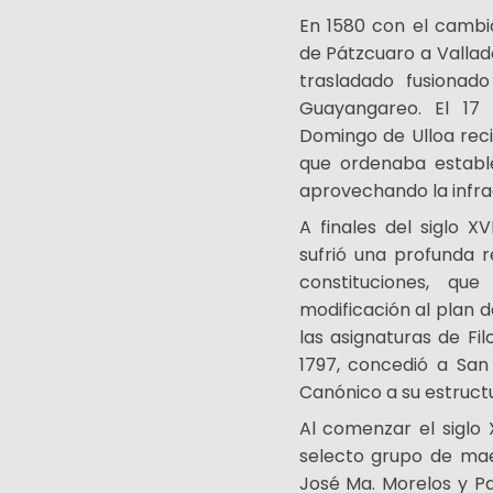
En 1580 con el cambio
de Pátzcuaro a Vallado
trasladado fusionad
Guayangareo. El 17
Domingo de Ulloa recib
que ordenaba estable
aprovechando la infra
A finales del siglo XV
sufrió una profunda 
constituciones, qu
modificación al plan de
las asignaturas de Fi
1797, concedió a San 
Canónico a su estruct
Al comenzar el siglo
selecto grupo de maes
José Ma. Morelos y Pa